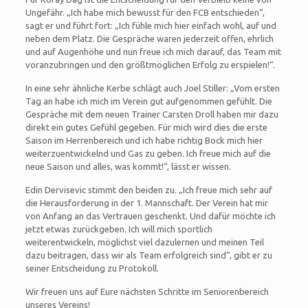
Ungefähr. „Ich habe mich bewusst für den FCB entschieden“,
sagt er und führt fort: „Ich fühle mich hier einfach wohl, auf und
neben dem Platz. Die Gespräche waren jederzeit offen, ehrlich
und auf Augenhöhe und nun freue ich mich darauf, das Team mit
voranzubringen und den größtmöglichen Erfolg zu erspielen!“.
In eine sehr ähnliche Kerbe schlägt auch Joel Stiller: „Vom ersten
Tag an habe ich mich im Verein gut aufgenommen gefühlt. Die
Gespräche mit dem neuen Trainer Carsten Droll haben mir dazu
direkt ein gutes Gefühl gegeben. Für mich wird dies die erste
Saison im Herrenbereich und ich habe richtig Bock mich hier
weiterzuentwickelnd und Gas zu geben. Ich freue mich auf die
neue Saison und alles, was kommt!“, lässt er wissen.
Edin Dervisevic stimmt den beiden zu. „Ich freue mich sehr auf
die Herausforderung in der 1. Mannschaft. Der Verein hat mir
von Anfang an das Vertrauen geschenkt. Und dafür möchte ich
jetzt etwas zurückgeben. Ich will mich sportlich
weiterentwickeln, möglichst viel dazulernen und meinen Teil
dazu beitragen, dass wir als Team erfolgreich sind“, gibt er zu
seiner Entscheidung zu Protokoll.
Wir freuen uns auf Eure nächsten Schritte im Seniorenbereich
unseres Vereins!