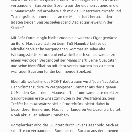
vergangenen Saison den Sprung aus der eigenen Jugend in die
1. Mannschaft und arbeitete sich mit viel Einsatzbereitschaft und
Trainingsfleiß immer näher an die Mannschaft heran. In den
letzten beiden Saisonspielen stand Dag sogar jeweils in der
Startelf.
Mit Sefa Durmusoglu bleibt zudem ein weiteres Eigengewächs
an Bord. Nach zwei Jahren beim TuS Hannibal kehrte der
Mittelfeldspieler im vergangenen Sommer an seine alte
Wirkungsstätte zurück und entwickelte sich schnell wieder zu
einem wichtigen Bestandteil der Mannschaft. Seine Qualitäten
und seine Identifikation mit dem Verein machen ihn zu einem
wichtigen Baustein für die kommende Spielzeit.
Ebenfalls weiterhin das FCB-Trikot tragen wird Noah Nas Jatta.
Der Stürmer rückte im vergangenen Sommer aus der eigenen
U19 in den Kader der 1. Mannschaft auf und sammelte direkt zu
Saisonbeginn erste Einsatzminuten in der Westfalenliga. Sein
Treffer beim Auswärtsspiel in Erndtebrück bleibt dabei in
besonderer Erinnerung. Nach einer längeren Verletzung arbeitet
Noah aktuell an seinem Comeback.
Komplettiert wird das Quintett durch Enver Hasanovic. Auch er
schaffte im vergangenen Sommer den Sprung aus der eigenen