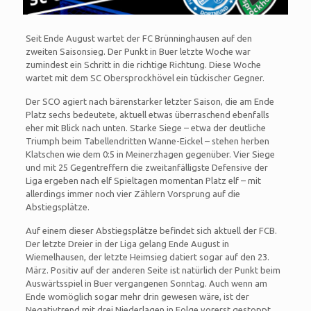
Seit Ende August wartet der FC Brünninghausen auf den
zweiten Saisonsieg. Der Punkt in Buer letzte Woche war
zumindest ein Schritt in die richtige Richtung. Diese Woche
wartet mit dem SC Obersprockhövel ein tückischer Gegner.
Der SCO agiert nach bärenstarker letzter Saison, die am Ende
Platz sechs bedeutete, aktuell etwas überraschend ebenfalls
eher mit Blick nach unten. Starke Siege – etwa der deutliche
Triumph beim Tabellendritten Wanne-Eickel – stehen herben
Klatschen wie dem 0:5 in Meinerzhagen gegenüber. Vier Siege
und mit 25 Gegentreffern die zweitanfälligste Defensive der
Liga ergeben nach elf Spieltagen momentan Platz elf – mit
allerdings immer noch vier Zählern Vorsprung auf die
Abstiegsplätze.
Auf einem dieser Abstiegsplätze befindet sich aktuell der FCB.
Der letzte Dreier in der Liga gelang Ende August in
Wiemelhausen, der letzte Heimsieg datiert sogar auf den 23.
März. Positiv auf der anderen Seite ist natürlich der Punkt beim
Auswärtsspiel in Buer vergangenen Sonntag. Auch wenn am
Ende womöglich sogar mehr drin gewesen wäre, ist der
Negativtrend mit drei Niederlagen in Folge vorerst gestoppt.